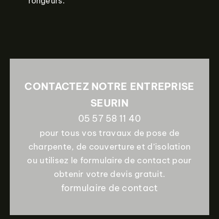
rongeurs.
CONTACTEZ NOTRE ENTREPRISE
SEURIN
05 57 58 11 40
pour tous vos travaux de pose de
charpente, de couverture et d’isolation
ou utilisez le formulaire de contact pour
obtenir votre devis gratuit.
formulaire de contact