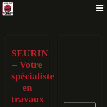
Passer
au
contenu
Remplissez
SEURIN
notre
– Votre
formulaire
spécialiste
de
en
contact
travaux