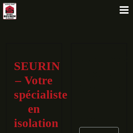
Passer
au
contenu
Remplissez
SEURIN
notre
– Votre
formulaire
spécialiste
de
en
contact
isolation